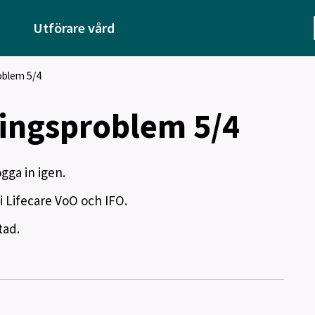
Utförare vård
oblem 5/4
ningsproblem 5/4
ogga in igen.
 i Lifecare VoO och IFO.
tad.