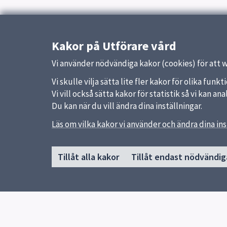
Kakor på Utförare vård
Vi använder nödvändiga kakor (cookies) för att 
Vi skulle vilja sätta lite fler kakor för olika fu
Vi vill också sätta kakor för statistik så vi kan 
Du kan när du vill ändra dina inställningar.
Sidfot
Läs om vilka kakor vi använder och ändra dina ins
Huvudmeny
Snabb
Start
Uppsal
Tillåt alla kakor
Tillåt endast nödvändig
Om webbplatsen Utförare vård
Synpun
Funktionsnedsättning
Äldreomsorg
Hälso- och sjukvård
Trygghetsjouren
Verksamhetssystem