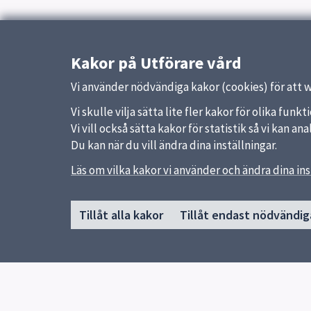
Kakor på Utförare vård
Vi använder nödvändiga kakor (cookies) för att 
Vi skulle vilja sätta lite fler kakor för olika fu
Vi vill också sätta kakor för statistik så vi kan 
Du kan när du vill ändra dina inställningar.
Sidfot
Läs om vilka kakor vi använder och ändra dina ins
Huvudmeny
Snabb
Start
Uppsal
Tillåt alla kakor
Tillåt endast nödvändig
Om webbplatsen Utförare vård
Synpun
Funktionsnedsättning
Äldreomsorg
Hälso- och sjukvård
Trygghetsjouren
Verksamhetssystem