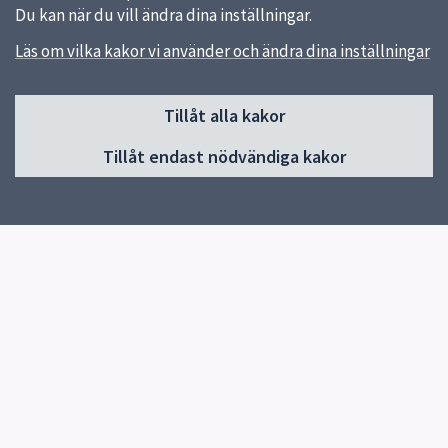
Du kan när du vill ändra dina inställningar.
Läs om vilka kakor vi använder och ändra dina inställningar
Sidfot
Huvudmeny
Tillåt alla kakor
Start
Tillåt endast nödvändiga kakor
Om webbplatsen Utförare vård
Funktionsnedsättning
Äldreomsorg
Hälso- och sjukvård
Trygghetsjouren
Verksamhetssystem
Överlämna avslutade personakter SoL och LSS
Kompetensutveckling och kompetensförsörjning
Driftinformation IT-system
Felanmäl fastigheter