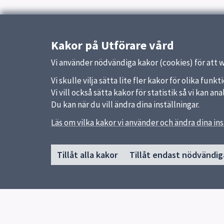
Kakor på Utförare vård
Vi använder nödvändiga kakor (cookies) för att 
Vi skulle vilja sätta lite fler kakor för olika fu
Vi vill också sätta kakor för statistik så vi kan 
Du kan när du vill ändra dina inställningar.
Sidfot
Läs om vilka kakor vi använder och ändra dina ins
Huvudmeny
Snabb
Start
Uppsal
Tillåt alla kakor
Tillåt endast nödvändig
Om webbplatsen Utförare vård
Synpun
Funktionsnedsättning
Äldreomsorg
Hälso- och sjukvård
Trygghetsjouren
Verksamhetssystem