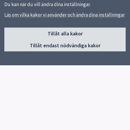
Du kan när du vill ändra dina inställningar.
Läs om vilka kakor vi använder och ändra dina inställningar
Sidfot
Huvudmeny
Tillåt alla kakor
Start
Tillåt endast nödvändiga kakor
Om webbplatsen Utförare vård
Funktionsnedsättning
Äldreomsorg
Hälso- och sjukvård
Trygghetsjouren
Verksamhetssystem
Överlämna avslutade personakter SoL och LSS
Kompetensutveckling och kompetensförsörjning
Driftinformation IT-system
Felanmäl fastigheter