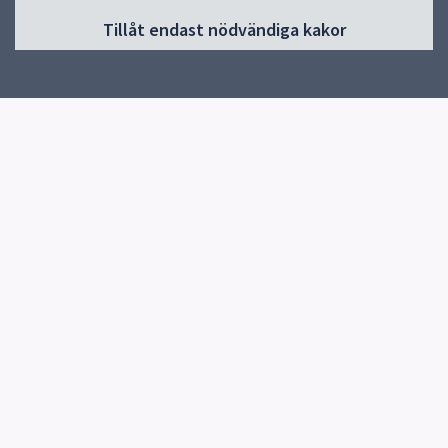
Start
Tillåt endast nödvändiga kakor
Om webbplatsen Utförare vård
Funktionsnedsättning
Äldreomsorg
Hälso- och sjukvård
Trygghetsjouren
Verksamhetssystem
Överlämna avslutade personakter SoL och LSS
Kompetensutveckling och kompetensförsörjning
Driftinformation IT-system
Felanmäl fastigheter
Snabblänkar
Uppsala kommun
Synpunkter