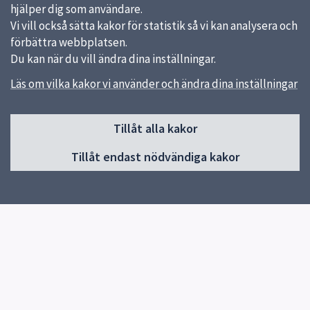
hjälper dig som användare.
Vi vill också sätta kakor för statistik så vi kan analysera och
förbättra webbplatsen.
Du kan när du vill ändra dina inställningar.
Läs om vilka kakor vi använder och ändra dina inställningar
Sidfot
Huvudmeny
Tillåt alla kakor
Start
Tillåt endast nödvändiga kakor
Om webbplatsen Utförare vård
Funktionsnedsättning
Äldreomsorg
Hälso- och sjukvård
Trygghetsjouren
Verksamhetssystem
Överlämna avslutade personakter SoL och LSS
Kompetensutveckling och kompetensförsörjning
Driftinformation IT-system